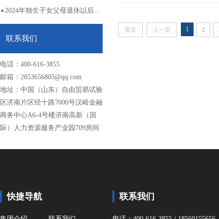
保退休手续呢？
2024年独生子女父母退休以后，
1
首页
上一页
2
每月独生子女补贴有多少钱？来
联系我们
看看
电话：400-616-3855
邮箱：2853656805@qq.com
地址：中国（山东）自由贸易试验
区济南片区经十路7000号汉峪金融
商务中心A6-4号楼济南高新（国
际）人力资源服务产业园709房间
快捷导航
联系我们
集团介绍
联系我们
电话：400-616-3855 / 18560155656