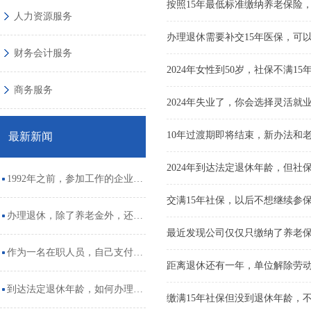
按照15年最低标准缴纳养老保险
人力资源服务
办理退休需要补交15年医保，可
财务会计服务
2024年女性到50岁，社保不满
商务服务
2024年失业了，你会选择灵活就
10年过渡期即将结束，新办法和
最新新闻
2024年到达法定退休年龄，但社
1992年之前，参加工作的企业单
交满15年社保，以后不想继续参
位临时工，有没有视同工龄呢？
办理退休，除了养老金外，还有
最近发现公司仅仅只缴纳了养老
这几笔钱可以一次性领取
作为一名在职人员，自己支付单
距离退休还有一年，单位解除劳
位的社保缴费，划算吗？
到达法定退休年龄，如何办理医
缴满15年社保但没到退休年龄，