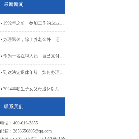
最新新闻
1992年之前，参加工作的企业单
位临时工，有没有视同工龄呢？
办理退休，除了养老金外，还有
这几笔钱可以一次性领取
作为一名在职人员，自己支付单
位的社保缴费，划算吗？
到达法定退休年龄，如何办理医
保退休手续呢？
2024年独生子女父母退休以后，
每月独生子女补贴有多少钱？来
联系我们
看看
电话：400-616-3855
邮箱：2853656805@qq.com